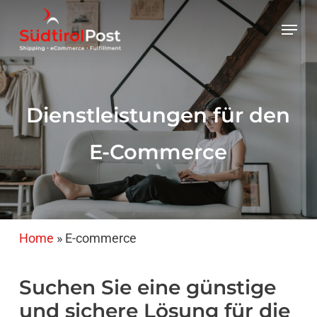
Skip
Menu
to
main
content
Dienstleistungen für den
E-Commerce
Home
»
E-commerce
Suchen
Sie
eine
günstige
und
sichere
Lösung
für
die